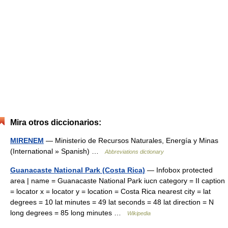
Mira otros diccionarios:
MIRENEM
— Ministerio de Recursos Naturales, Energía y Minas
(International » Spanish) …
Abbreviations dictionary
Guanacaste National Park (Costa Rica)
— Infobox protected
area | name = Guanacaste National Park iucn category = II caption
= locator x = locator y = location = Costa Rica nearest city = lat
degrees = 10 lat minutes = 49 lat seconds = 48 lat direction = N
long degrees = 85 long minutes …
Wikipedia